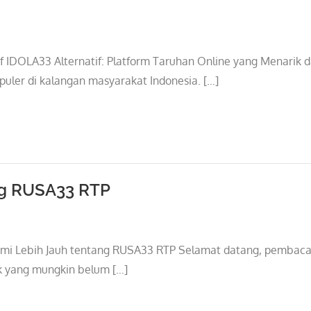
f IDOLA33 Alternatif: Platform Taruhan Online yang Menarik 
puler di kalangan masyarakat Indonesia. […]
ng RUSA33 RTP
mi Lebih Jauh tentang RUSA33 RTP Selamat datang, pembac
ik yang mungkin belum […]