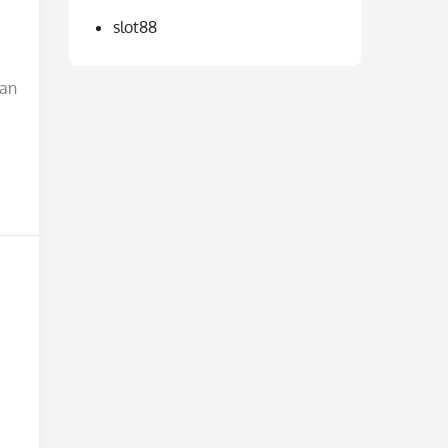
slot88
dan
a