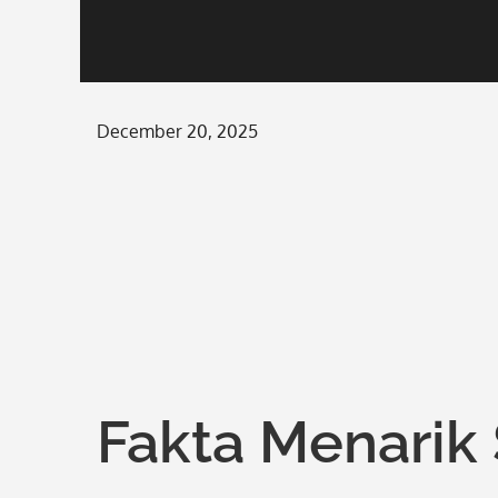
Posted
December 20, 2025
on
Fakta Menarik 