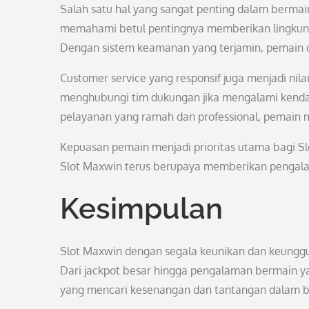
Salah satu hal yang sangat penting dalam berma
memahami betul pentingnya memberikan lingkun
Dengan sistem keamanan yang terjamin, pemain d
Customer service yang responsif juga menjadi ni
menghubungi tim dukungan jika mengalami kenda
pelayanan yang ramah dan professional, pemain m
Kepuasan pemain menjadi prioritas utama bagi Sl
Slot Maxwin terus berupaya memberikan pengala
Kesimpulan
Slot Maxwin dengan segala keunikan dan keunggul
Dari jackpot besar hingga pengalaman bermain ya
yang mencari kesenangan dan tantangan dalam be