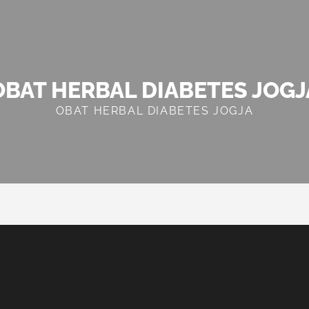
OBAT HERBAL DIABETES JOGJ
OBAT HERBAL DIABETES JOGJA