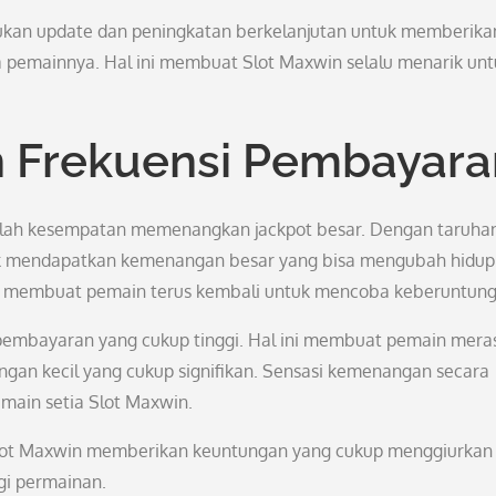
ukan update dan peningkatan berkelanjutan untuk memberika
 pemainnya. Hal ini membuat Slot Maxwin selalu menarik unt
n Frekuensi Pembayara
dalah kesempatan memenangkan jackpot besar. Dengan taruha
uk mendapatkan kemenangan besar yang bisa mengubah hidup
yang membuat pemain terus kembali untuk mencoba keberuntung
i pembayaran yang cukup tinggi. Hal ini membuat pemain mera
gan kecil yang cukup signifikan. Sensasi kemenangan secara
emain setia Slot Maxwin.
 Slot Maxwin memberikan keuntungan yang cukup menggiurkan
gi permainan.