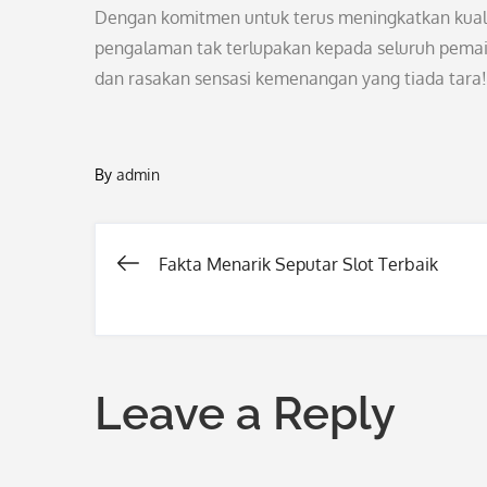
Dengan komitmen untuk terus meningkatkan kual
pengalaman tak terlupakan kepada seluruh pemai
dan rasakan sensasi kemenangan yang tiada tara!
By
admin
Fakta Menarik Seputar Slot Terbaik
Post
navigation
Leave a Reply