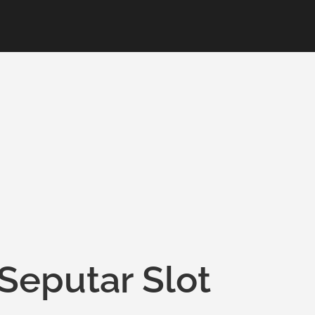
Seputar Slot