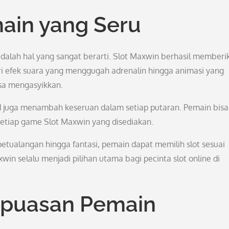
ain yang Seru
dalah hal yang sangat berarti. Slot Maxwin berhasil memberi
 efek suara yang menggugah adrenalin hingga animasi yang
sa mengasyikkan.
und juga menambah keseruan dalam setiap putaran. Pemain bisa
setiap game Slot Maxwin yang disediakan.
tualangan hingga fantasi, pemain dapat memilih slot sesuai
win selalu menjadi pilihan utama bagi pecinta slot online di
puasan Pemain