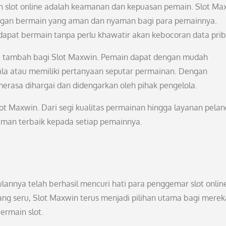
in slot online adalah keamanan dan kepuasan pemain. Slot Ma
gan bermain yang aman dan nyaman bagi para pemainnya.
apat bermain tanpa perlu khawatir akan kebocoran data prib
lai tambah bagi Slot Maxwin. Pemain dapat dengan mudah
la atau memiliki pertanyaan seputar permainan. Dengan
erasa dihargai dan didengarkan oleh pihak pengelola.
ot Maxwin. Dari segi kualitas permainan hingga layanan pela
man terbaik kepada setiap pemainnya.
annya telah berhasil mencuri hati para penggemar slot onlin
ng seru, Slot Maxwin terus menjadi pilihan utama bagi merek
rmain slot.