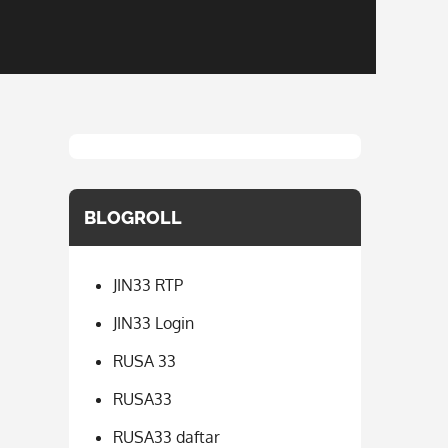
BLOGROLL
JIN33 RTP
JIN33 Login
RUSA 33
RUSA33
RUSA33 daftar