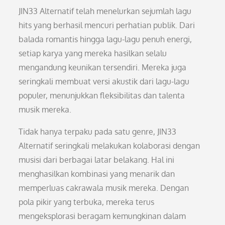
JIN33 Alternatif telah menelurkan sejumlah lagu
hits yang berhasil mencuri perhatian publik. Dari
balada romantis hingga lagu-lagu penuh energi,
setiap karya yang mereka hasilkan selalu
mengandung keunikan tersendiri. Mereka juga
seringkali membuat versi akustik dari lagu-lagu
populer, menunjukkan fleksibilitas dan talenta
musik mereka.
Tidak hanya terpaku pada satu genre, JIN33
Alternatif seringkali melakukan kolaborasi dengan
musisi dari berbagai latar belakang. Hal ini
menghasilkan kombinasi yang menarik dan
memperluas cakrawala musik mereka. Dengan
pola pikir yang terbuka, mereka terus
mengeksplorasi beragam kemungkinan dalam