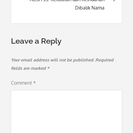
Dibalik Nama
Leave a Reply
Your email address will not be published.
Required
fields are marked
*
Comment
*