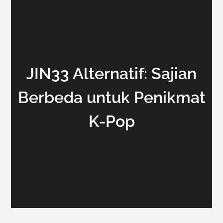
JIN33 Alternatif: Sajian
Berbeda untuk Penikmat
K-Pop