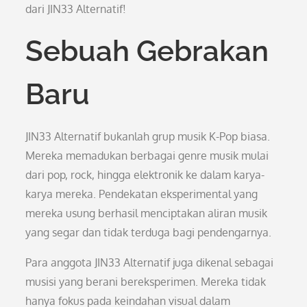
dari JIN33 Alternatif!
Sebuah Gebrakan
Baru
JIN33 Alternatif bukanlah grup musik K-Pop biasa.
Mereka memadukan berbagai genre musik mulai
dari pop, rock, hingga elektronik ke dalam karya-
karya mereka. Pendekatan eksperimental yang
mereka usung berhasil menciptakan aliran musik
yang segar dan tidak terduga bagi pendengarnya.
Para anggota JIN33 Alternatif juga dikenal sebagai
musisi yang berani bereksperimen. Mereka tidak
hanya fokus pada keindahan visual dalam