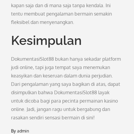
kapan saja dan di mana saja tanpa kendala. Ini
tentu membuat pengalaman bermain semakin
fleksibel dan menyenangkan.
Kesimpulan
DokumentasiSlot88 bukan hanya sekadar platform
judi online, tapi juga tempat saya menemukan
keasyikan dan keseruan dalam dunia perjudian.
Dari pengalaman yang saya bagikan di atas, dapat
disimpulkan bahwa DokumentasiSlot88 layak
untuk dicoba bagi para pecinta permainan kasino
online. Jadi, jangan ragu untuk bergabung dan
rasakan sendiri sensasi bermain di sini!
By
admin