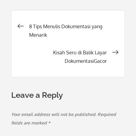
Post
8 Tips Menulis Dokumentasi yang
Menarik
navigation
Kisah Seru di Balik Layar
DokumentasiGacor
Leave a Reply
Your email address will not be published.
Required
fields are marked
*