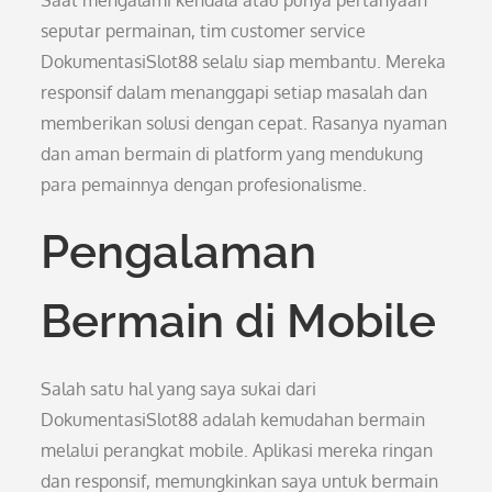
Saat mengalami kendala atau punya pertanyaan
seputar permainan, tim customer service
DokumentasiSlot88 selalu siap membantu. Mereka
responsif dalam menanggapi setiap masalah dan
memberikan solusi dengan cepat. Rasanya nyaman
dan aman bermain di platform yang mendukung
para pemainnya dengan profesionalisme.
Pengalaman
Bermain di Mobile
Salah satu hal yang saya sukai dari
DokumentasiSlot88 adalah kemudahan bermain
melalui perangkat mobile. Aplikasi mereka ringan
dan responsif, memungkinkan saya untuk bermain