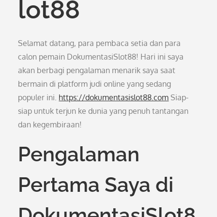
lot88
Selamat datang, para pembaca setia dan para
calon pemain DokumentasiSlot88! Hari ini saya
akan berbagi pengalaman menarik saya saat
bermain di platform judi online yang sedang
populer ini.
https://dokumentasislot88.com
Siap-
siap untuk terjun ke dunia yang penuh tantangan
dan kegembiraan!
Pengalaman
Pertama Saya di
DokumentasiSlot8