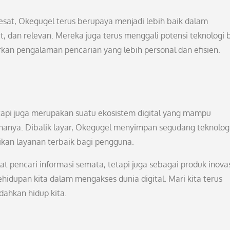
at, Okegugel terus berupaya menjadi lebih baik dalam
, dan relevan. Mereka juga terus menggali potensi teknologi 
rkan pengalaman pencarian yang lebih personal dan efisien.
tapi juga merupakan suatu ekosistem digital yang mampu
anya. Dibalik layar, Okegugel menyimpan segudang teknolog
kan layanan terbaik bagi pengguna.
t pencari informasi semata, tetapi juga sebagai produk inova
idupan kita dalam mengakses dunia digital. Mari kita terus
hkan hidup kita.