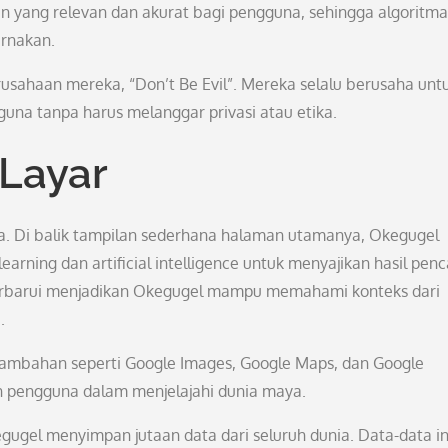
n yang relevan dan akurat bagi pengguna, sehingga algoritma
urnakan.
erusahaan mereka, “Don’t Be Evil”. Mereka selalu berusaha unt
na tanpa harus melanggar privasi atau etika.
 Layar
sa. Di balik tampilan sederhana halaman utamanya, Okegugel
rning dan artificial intelligence untuk menyajikan hasil penc
iperbarui menjadikan Okegugel mampu memahami konteks dari
.
r tambahan seperti Google Images, Google Maps, dan Google
 pengguna dalam menjelajahi dunia maya.
gel menyimpan jutaan data dari seluruh dunia. Data-data in