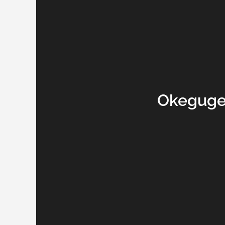
Okegugel