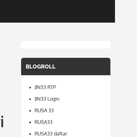
BLOGROLL
JIN33 RTP
JIN33 Login
RUSA 33
i
RUSA33
RUSA33 daftar