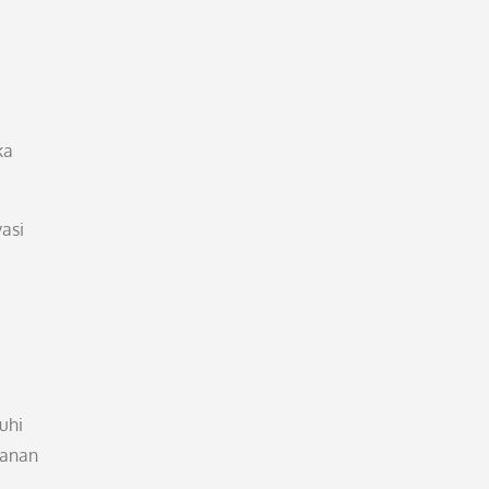
ka
asi
uhi
yanan