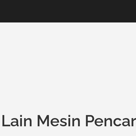
 Lain Mesin Pencar