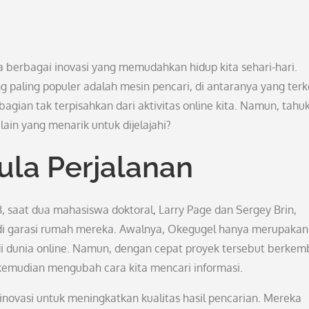
berbagai inovasi yang memudahkan hidup kita sehari-hari.
g paling populer adalah mesin pencari, di antaranya yang terk
bagian tak terpisahkan dari aktivitas online kita. Namun, tahu
lain yang menarik untuk dijelajahi?
ula Perjalanan
, saat dua mahasiswa doktoral, Larry Page dan Sergey Brin,
di garasi rumah mereka. Awalnya, Okegugel hanya merupakan
 di dunia online. Namun, dengan cepat proyek tersebut berke
kemudian mengubah cara kita mencari informasi.
novasi untuk meningkatkan kualitas hasil pencarian. Mereka