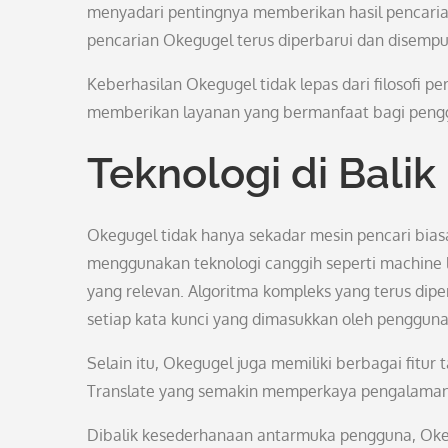
menyadari pentingnya memberikan hasil pencaria
pencarian Okegugel terus diperbarui dan disemp
Keberhasilan Okegugel tidak lepas dari filosofi p
memberikan layanan yang bermanfaat bagi penggu
Teknologi di Balik
Okegugel tidak hanya sekadar mesin pencari bia
menggunakan teknologi canggih seperti machine lea
yang relevan. Algoritma kompleks yang terus d
setiap kata kunci yang dimasukkan oleh pengguna
Selain itu, Okegugel juga memiliki berbagai fitu
Translate yang semakin memperkaya pengalaman
Dibalik kesederhanaan antarmuka pengguna, Okegu