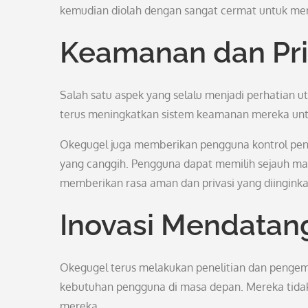
kemudian diolah dengan sangat cermat untuk me
Keamanan dan Pri
Salah satu aspek yang selalu menjadi perhatian
terus meningkatkan sistem keamanan mereka unt
Okegugel juga memberikan pengguna kontrol penuh
yang canggih. Pengguna dapat memilih sejauh ma
memberikan rasa aman dan privasi yang diinginka
Inovasi Mendatan
Okegugel terus melakukan penelitian dan penge
kebutuhan pengguna di masa depan. Mereka tidak
mereka.