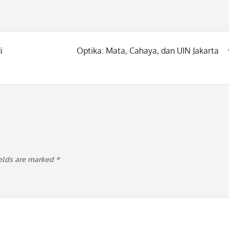
i
Optika: Mata, Cahaya, dan UIN Jakarta
ields are marked
*