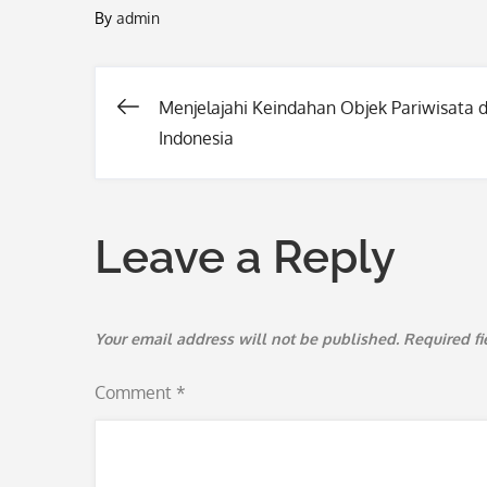
By
admin
Menjelajahi Keindahan Objek Pariwisata d
Post
Indonesia
navigation
Leave a Reply
Your email address will not be published.
Required f
Comment
*