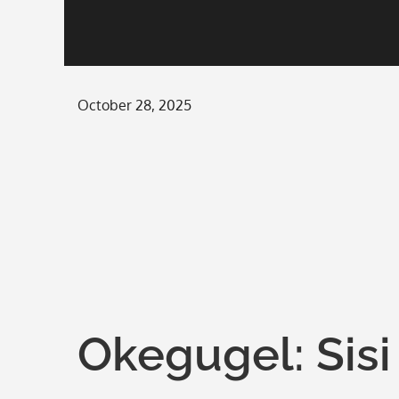
Posted
October 28, 2025
on
Okegugel: Sisi