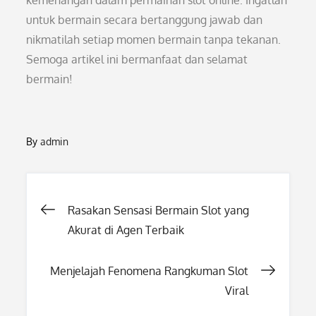
kemenangan dalam permainan slot online. Ingatlah
untuk bermain secara bertanggung jawab dan
nikmatilah setiap momen bermain tanpa tekanan.
Semoga artikel ini bermanfaat dan selamat
bermain!
By
admin
Post
Rasakan Sensasi Bermain Slot yang
Akurat di Agen Terbaik
navigation
Menjelajah Fenomena Rangkuman Slot
Viral