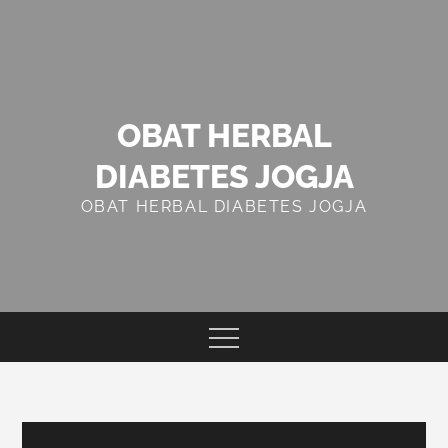
Skip
to
content
OBAT HERBAL
DIABETES JOGJA
OBAT HERBAL DIABETES JOGJA