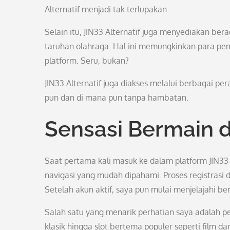
Alternatif menjadi tak terlupakan.
Selain itu, JIN33 Alternatif juga menyediakan bera
taruhan olahraga. Hal ini memungkinkan para pem
platform. Seru, bukan?
JIN33 Alternatif juga diakses melalui berbagai
pun dan di mana pun tanpa hambatan.
Sensasi Bermain di
Saat pertama kali masuk ke dalam platform JIN33 
navigasi yang mudah dipahami. Proses registrasi
Setelah akun aktif, saya pun mulai menjelajahi b
Salah satu yang menarik perhatian saya adalah p
klasik hingga slot bertema populer seperti film 