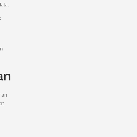
ala.
k
an
an
inan
at