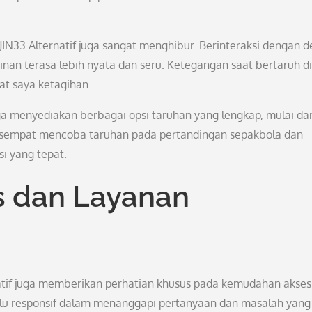
JIN33 Alternatif juga sangat menghibur. Berinteraksi dengan d
nan terasa lebih nyata dan seru. Ketegangan saat bertaruh di
at saya ketagihan.
uga menyediakan berbagai opsi taruhan yang lengkap, mulai dar
ya sempat mencoba taruhan pada pertandingan sepakbola dan
i yang tepat.
 dan Layanan
natif juga memberikan perhatian khusus pada kemudahan akses
lu responsif dalam menanggapi pertanyaan dan masalah yang