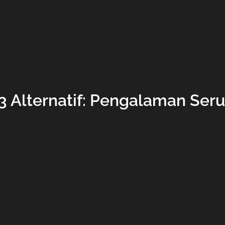
3 Alternatif: Pengalaman Seru