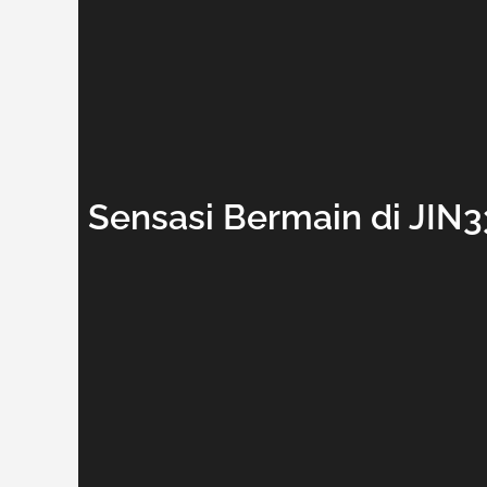
Sensasi Bermain di JIN3