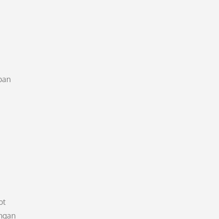
pan
ot
engan