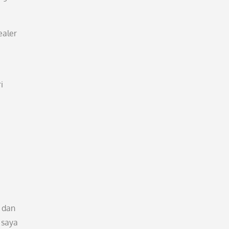
ealer
i
 dan
 saya