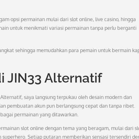
gam opsi permainan mulai dari slot online, live casino, hingga
ain untuk menikmati variasi permainan tanpa perlu berganti
 perangkat sehingga memudahkan para pemain untuk bermain ka
 JIN33 Alternatif
Alternatif, saya langsung terpukau oleh desain modern dan
 dan pembuatan akun pun berlangsung cepat dan tanpa ribet.
erbagai permainan yang ditawarkan.
ermainan slot online dengan tema yang beragam, mulai dari sl
dan superhero. Setiap putaran memberikan sensasi tersendiri d