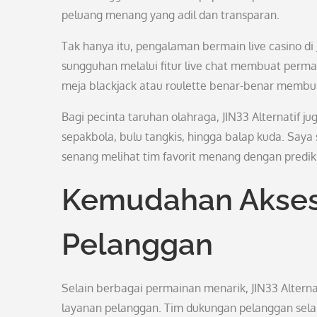
peluang menang yang adil dan transparan.
Tak hanya itu, pengalaman bermain live casino di 
sungguhan melalui fitur live chat membuat permai
meja blackjack atau roulette benar-benar membu
Bagi pecinta taruhan olahraga, JIN33 Alternatif j
sepakbola, bulu tangkis, hingga balap kuda. Sa
senang melihat tim favorit menang dengan prediks
Kemudahan Akses
Pelanggan
Selain berbagai permainan menarik, JIN33 Alter
layanan pelanggan. Tim dukungan pelanggan sela