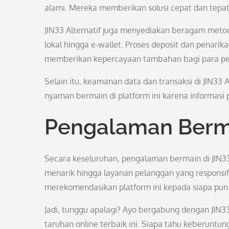
alami. Mereka memberikan solusi cepat dan tepa
JIN33 Alternatif juga menyediakan beragam meto
lokal hingga e-wallet. Proses deposit dan penarika
memberikan kepercayaan tambahan bagi para p
Selain itu, keamanan data dan transaksi di JIN33 
nyaman bermain di platform ini karena informasi 
Pengalaman Berma
Secara keseluruhan, pengalaman bermain di JIN33
menarik hingga layanan pelanggan yang responsi
merekomendasikan platform ini kepada siapa pun 
Jadi, tunggu apalagi? Ayo bergabung dengan JIN33
taruhan online terbaik ini. Siapa tahu keberunt