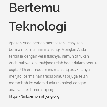
Bertemu
Teknologi
Apakah Anda pernah merasakan keasyikan
bermain permainan mahjong? Mungkin Anda
terbiasa dengan versi fisiknya, namun tahukah
Anda bahwa kini mahjong telah hadir dalam bentuk
digital? Di era modern ini, mahjong tidak hanya
menjadi permainan tradisional, tapi juga telah
merambah ke dalam dunia teknologi dengan
adanya linkdemomahjong.
https://linkdemomahjong.org