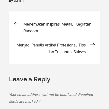
By
admin
Post
Menemukan Inspirasi Melalui Kegiatan
Random
navigation
Menjadi Penulis Artikel Profesional: Tips
dan Trik untuk Sukses
Leave a Reply
Your email address will not be published.
Required
fields are marked
*