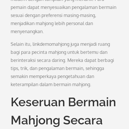
pemain dapat menyesuaikan pengalaman bermain
sesuai dengan preferensi masing-masing,
menjadikan mahjong lebih personal dan
menyenangkan.
Selain itu, linkdemomahjong juga menjadi ruang
bagi para pecinta mahjong untuk bertemu dan
berinteraksi secara daring. Mereka dapat berbagi
tips, trik, dan pengalaman bermain, sehingga
semakin memperkaya pengetahuan dan
keterampilan dalam bermain mahjong.
Keseruan Bermain
Mahjong Secara