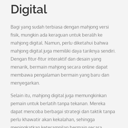
Digital
Bagi yang sudah terbiasa dengan mahjong versi
fisik, mungkin ada keraguan untuk beralih ke
mahjong digital. Namun, perlu diketahui bahwa
mahjong digital juga memiliki daya tariknya sendiri.
Dengan fitur-fitur interaktif dan desain yang
menarik, bermain mahjong secara online dapat
membawa pengalaman bermain yang baru dan
menyegarkan.
Selain itu, mahjong digital juga memungkinkan
pemain untuk berlatih tanpa tekanan. Mereka
dapat mencoba berbagai strategi dan taktik tanpa
perlu khawatir akan kekalahan, sehingga
meningkatkan keterampilan bermain secara