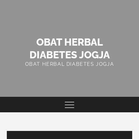
Skip
to
content
OBAT HERBAL
DIABETES JOGJA
OBAT HERBAL DIABETES JOGJA