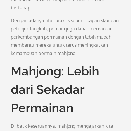
bertahap.
Dengan adanya fitur praktis seperti papan skor dan
petunjuk langkah, pemain juga dapat memantau
perkembangan permainan dengan lebih mudah,
membantu mereka untuk terus meningkatkan
kemampuan bermain mahjong.
Mahjong: Lebih
dari Sekadar
Permainan
Di balik keseruannya, mahjong mengajarkan kita