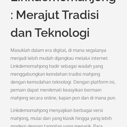
: Merajut Tradisi
dan Teknologi
Masuklah dalam era digital, di mana segalanya
menjadi lebih mudah dijangkau melalui internet.
Linkdemomahjong hadir sebagai wadah yang
menggabungkan keindahan tradisi mahjong
dengan kemudahan teknologi. Dengan platform ini,
pemain dapat menikmati keasyikan bermain
mahjong secara online, kapan pun dan di mana pun.
Linkdemomahjong menyajikan berbagai versi
mahjong, mulai dari yang klasik hingga yang lebih
modern dengan tampilan yang menarik. Para