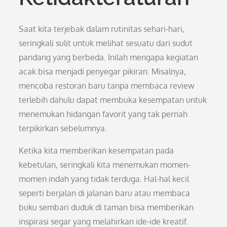
Saat kita terjebak dalam rutinitas sehari-hari,
seringkali sulit untuk melihat sesuatu dari sudut
pandang yang berbeda. Inilah mengapa kegiatan
acak bisa menjadi penyegar pikiran. Misalnya,
mencoba restoran baru tanpa membaca review
terlebih dahulu dapat membuka kesempatan untuk
menemukan hidangan favorit yang tak pernah
terpikirkan sebelumnya.
Ketika kita memberikan kesempatan pada
kebetulan, seringkali kita menemukan momen-
momen indah yang tidak terduga. Hal-hal kecil
seperti berjalan di jalanan baru atau membaca
buku sembari duduk di taman bisa memberikan
inspirasi segar yang melahirkan ide-ide kreatif.