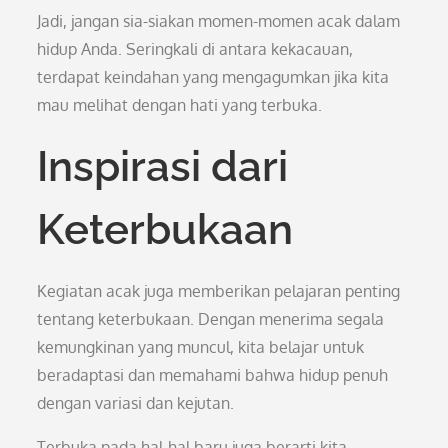
Jadi, jangan sia-siakan momen-momen acak dalam
hidup Anda. Seringkali di antara kekacauan,
terdapat keindahan yang mengagumkan jika kita
mau melihat dengan hati yang terbuka.
Inspirasi dari
Keterbukaan
Kegiatan acak juga memberikan pelajaran penting
tentang keterbukaan. Dengan menerima segala
kemungkinan yang muncul, kita belajar untuk
beradaptasi dan memahami bahwa hidup penuh
dengan variasi dan kejutan.
Terbuka pada hal-hal baru juga berarti kita