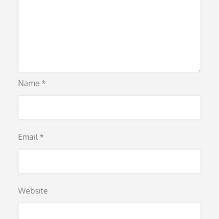
Name
*
Email
*
Website