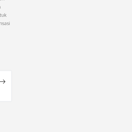
n
tuk
nsasi