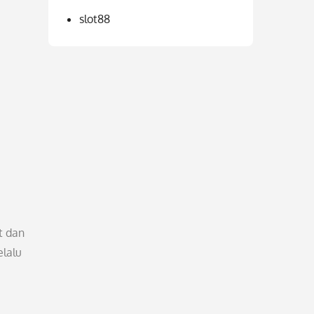
slot88
t dan
elalu