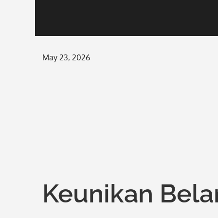
Posted
May 23, 2026
on
Keunikan Belan