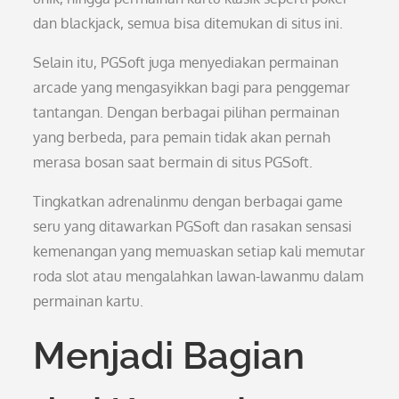
dan blackjack, semua bisa ditemukan di situs ini.
Selain itu, PGSoft juga menyediakan permainan
arcade yang mengasyikkan bagi para penggemar
tantangan. Dengan berbagai pilihan permainan
yang berbeda, para pemain tidak akan pernah
merasa bosan saat bermain di situs PGSoft.
Tingkatkan adrenalinmu dengan berbagai game
seru yang ditawarkan PGSoft dan rasakan sensasi
kemenangan yang memuaskan setiap kali memutar
roda slot atau mengalahkan lawan-lawanmu dalam
permainan kartu.
Menjadi Bagian