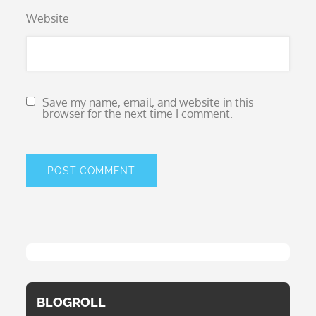
Website
Save my name, email, and website in this
browser for the next time I comment.
BLOGROLL