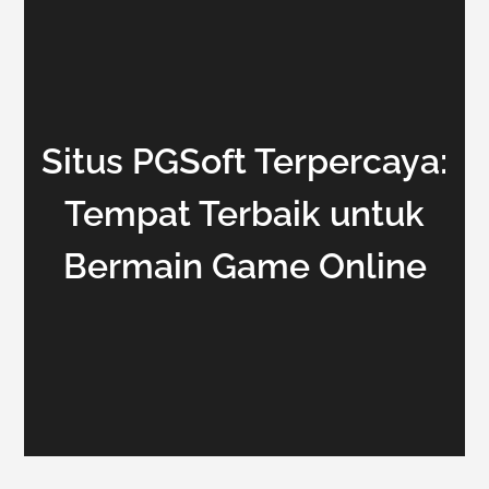
Situs PGSoft Terpercaya:
Tempat Terbaik untuk
Bermain Game Online