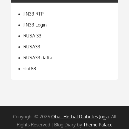
JIN33 RTP
JIN33 Login
RUSA 33
RUSA33
RUSA33 daftar
slot88
Copyright © 2026
Obat Herbal Diabetes Jogja
. All
Rights Reserved | Blog Diary by
Theme Palace